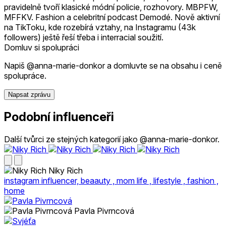
pravidelně tvoří klasické módní policie, rozhovory. MBPFW,
MFFKV. Fashion a celebritní podcast Demodé. Nově aktivní
na TikToku, kde rozebírá vztahy, na Instagramu (43k
followers) ještě řeší třeba i interracial soužití.
Domluv si spolupráci
Napiš @anna-marie-donkor a domluvte se na obsahu i ceně
spolupráce.
Napsat zprávu
Podobní influenceři
Další tvůrci ze stejných kategorií jako @anna-marie-donkor.
Niky Rich
instagram influencer, beaauty , mom life , lifestyle , fashion ,
home
Pavla Pivrncová