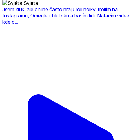
Svjéťa
Jsem kluk, ale online často hraju roli holky, trollím na
Instagramu, Omegle i TikToku a bavím lidi. Natáčím videa,
kde c...