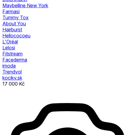
Maybelline New York
Farmasi
Tummy Tox
About You
Hairburst
Hellococoeu
L'Oréal
Lelosi
Fitstream
Facederma
imoda
Trendyol
kociky.sk
17 000 Kč