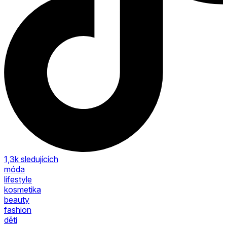
1,3k
sledujících
móda
lifestyle
kosmetika
beauty
fashion
děti