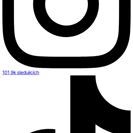
101,9k
sledujících