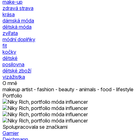
make-up
zdravá strava
krása
dámská móda
dětská móda
zvířata
módní doplňky
fit
kočky
dětské
posilovna
dětské zboží
vizážistka
O mně
makeup artist - fashion - beauty - animals - food - lifestyle
Portfolio
Spolupracovala se značkami
Garnier
Deichmann