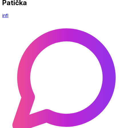
Patička
infl