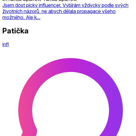
Jsem dost picky influencer. Vybírám vždycky podle svých
životních názorů, ne abych dělala propagace všeho
možného. Ale k...
Patička
infl