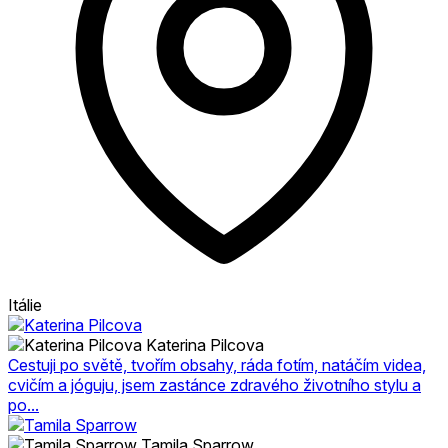
Itálie
Katerina Pilcova
Cestuji po světě, tvořím obsahy, ráda fotím, natáčím videa,
cvičím a jóguju, jsem zastánce zdravého životního stylu a
po...
Tamila Sparrow