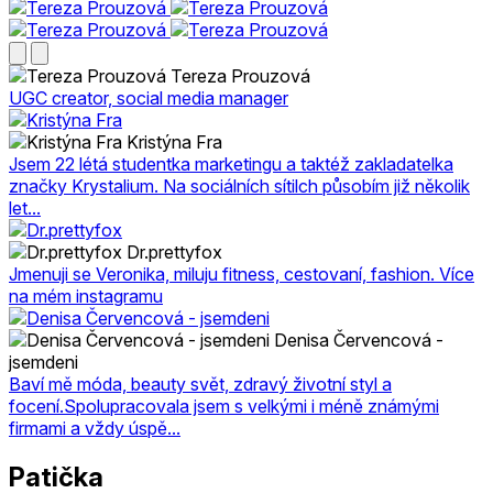
Tereza Prouzová
UGC creator, social media manager
Kristýna Fra
Jsem 22 létá studentka marketingu a taktéž zakladatelka
značky Krystalium. Na sociálních sítilch působím již několik
let...
Dr.prettyfox
Jmenuji se Veronika, miluju fitness, cestovaní, fashion. Více
na mém instagramu
Denisa Červencová -
jsemdeni
Baví mě móda, beauty svět, zdravý životní styl a
focení.Spolupracovala jsem s velkými i méně známými
firmami a vždy úspě...
Patička