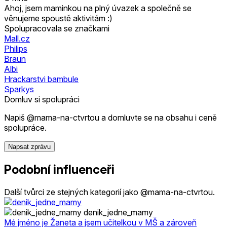
Ahoj, jsem maminkou na plný úvazek a společně se
věnujeme spoustě aktivitám :)
Spolupracovala se značkami
Mall.cz
Philips
Braun
Albi
Hrackarstvi bambule
Sparkys
Domluv si spolupráci
Napiš @mama-na-ctvrtou a domluvte se na obsahu i ceně
spolupráce.
Napsat zprávu
Podobní influenceři
Další tvůrci ze stejných kategorií jako @mama-na-ctvrtou.
denik_jedne_mamy
Mé jméno je Žaneta a jsem učitelkou v MŠ a zároveň