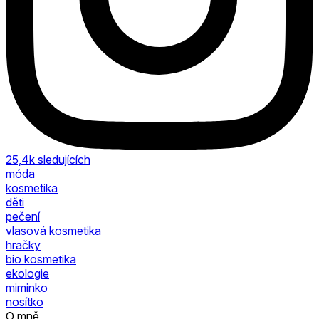
25,4k
sledujících
móda
kosmetika
děti
pečení
vlasová kosmetika
hračky
bio kosmetika
ekologie
miminko
nosítko
O mně