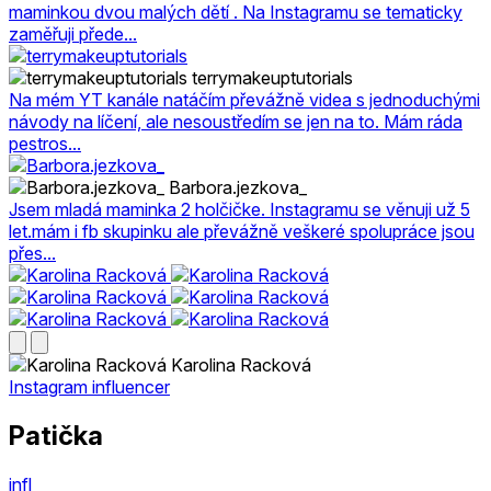
maminkou dvou malých dětí . Na Instagramu se tematicky
zaměřuji přede...
terrymakeuptutorials
Na mém YT kanále natáčím převážně videa s jednoduchými
návody na líčení, ale nesoustředím se jen na to. Mám ráda
pestros...
Barbora.jezkova_
Jsem mladá maminka 2 holčičke. Instagramu se věnuji už 5
let.mám i fb skupinku ale převážně veškeré spolupráce jsou
přes...
Karolina Racková
Instagram influencer
Patička
infl