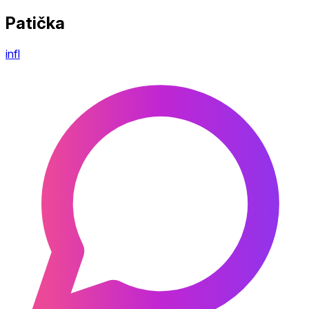
Patička
infl