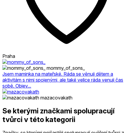
Praha
mommy_of_sons_
Jsem maminka na mateřské. Ráda se věnuji dětem a
aktivitám s nimi spojenými, ale také velice ráda venuji čas
sobě. Objev...
mazacovakath
Se kterými značkami spolupracují
tvůrci v této kategorii
Značky, se kterými nejčastěji spolupracují ověření tvůrci z