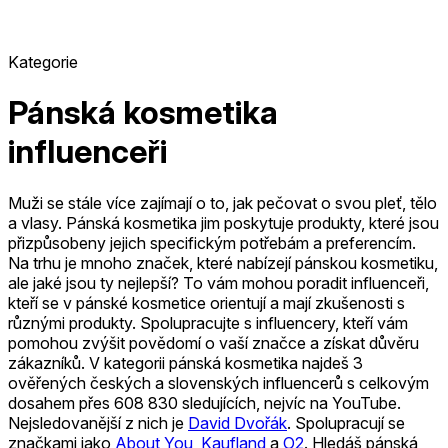
Kategorie
Pánská kosmetika
influenceři
Muži se stále více zajímají o to, jak pečovat o svou pleť, tělo
a vlasy. Pánská kosmetika jim poskytuje produkty, které jsou
přizpůsobeny jejich specifickým potřebám a preferencím.
Na trhu je mnoho značek, které nabízejí pánskou kosmetiku,
ale jaké jsou ty nejlepší? To vám mohou poradit influenceři,
kteří se v pánské kosmetice orientují a mají zkušenosti s
různými produkty. Spolupracujte s influencery, kteří vám
pomohou zvýšit povědomí o vaší značce a získat důvěru
zákazníků.
V kategorii pánská kosmetika najdeš 3
ověřených českých a slovenských influencerů s celkovým
dosahem přes 608 830 sledujících, nejvíc na YouTube.
Nejsledovanější z nich je
David Dvořák
.
Spolupracují se
značkami jako
About You
,
Kaufland
a
O2
.
Hledáš pánská