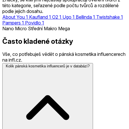
této kategorie, seřazené podle počtu tvůrců a rozdělené
podle jejich dosahu.
About You
1
Kaufland
1
O2
1
Ugo
1
Bellinda
1
Twistshake
1
Pampers
1
Povidlo
1
Nano
Micro
Střední
Makro
Mega
Často kladené otázky
Vše, co potřebuješ vědět o pánská kosmetika influencerech
na infl.cz.
Kolik pánská kosmetika influencerů je v databázi?