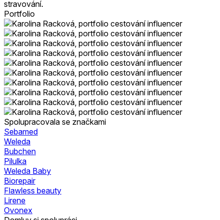
stravování.
Portfolio
Spolupracovala se značkami
Sebamed
Weleda
Bubchen
Pilulka
Weleda Baby
Biorepair
Flawless beauty
Lirene
Ovonex
Domluv si spolupráci