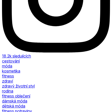
18,2k
sledujících
cestování
móda
kosmetika
fitness
zdraví
zdravý životní styl
rodina
fitness oblečení
dámská móda
dětská móda
fitness potraviny