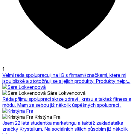
1
Velmi ráda spolupracuji na IG s firmami/značkami, které mi
jsou blízké a ztotožňuji se s jejich produkty. Produkty nejpr...
Sára Lokvencová
Ráda přijmu spolupráci skrze zdraví , krásu a taktéž fitness a
módu. Mam za sebou již několik úspěšných spoluprací .
Kristýna Fra
Jsem 22 létá studentka marketingu a taktéž zakladatelka
značky Krystalium. Na sociálních sítilch působím již několik