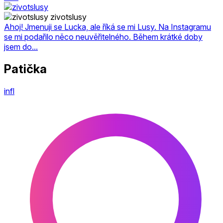
zivotslusy
Ahoj! Jmenuji se Lucka, ale říká se mi Lusy. Na Instagramu
se mi podařilo něco neuvěřitelného. Během krátké doby
jsem do...
Patička
infl