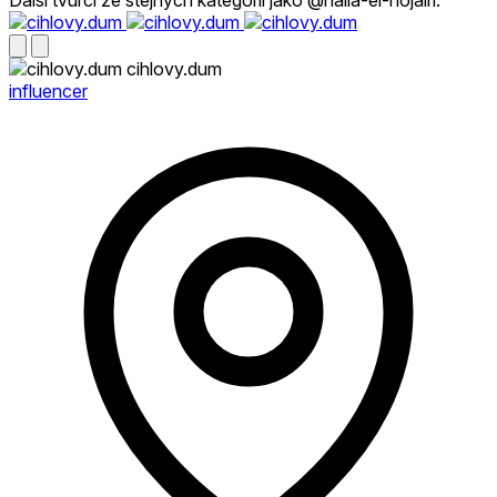
Další tvůrci ze stejných kategorií jako @naila-el-hojairi.
cihlovy.dum
influencer