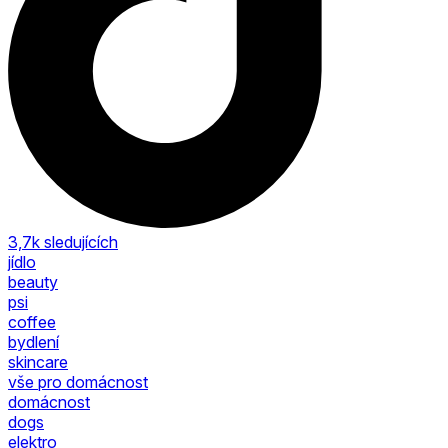
3,7k
sledujících
jídlo
beauty
psi
coffee
bydlení
skincare
vše pro domácnost
domácnost
dogs
elektro