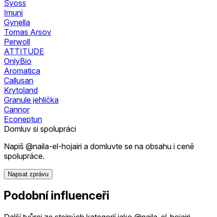
Syoss
Imuni
Gynella
Tomas Arsov
Perwoll
ATTITUDE
OnlyBio
Aromatica
Callusan
Krytoland
Granule jehlička
Cannor
Econeptun
Domluv si spolupráci
Napiš @naila-el-hojairi a domluvte se na obsahu i ceně
spolupráce.
Napsat zprávu
Podobní influenceři