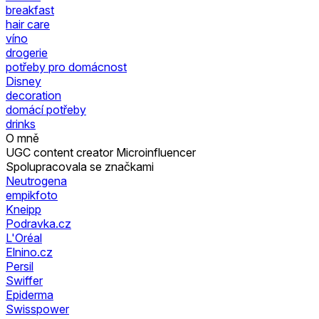
breakfast
hair care
víno
drogerie
potřeby pro domácnost
Disney
decoration
domácí potřeby
drinks
O mně
UGC content creator Microinfluencer
Spolupracovala se značkami
Neutrogena
empikfoto
Kneipp
Podravka.cz
L'Oréal
Elnino.cz
Persil
Swiffer
Epiderma
Swisspower