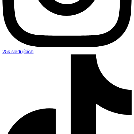
25k
sledujících