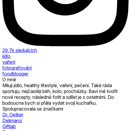
29,7k
sledujících
jídlo
vaření
fotografování
foodblogger
O mně
Miluji jídlo, healthy lifestyle, vaření, pečení. Také ráda
sportuju, nejčastěji běh, kolo, procházky. Baví mě tvořit
nové recepty, následně fotit a sdílet je s ostatními. Do
budoucna bych si přála vydat svoji kuchařku.
Spolupracovala se značkami
Dr. Oetker
Delimano
Giftlab