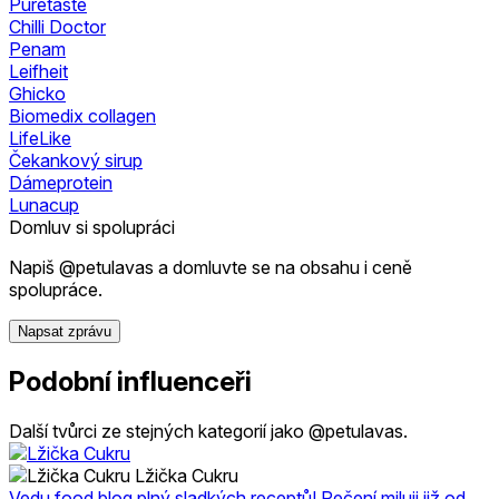
Puretaste
Chilli Doctor
Penam
Leifheit
Ghicko
Biomedix collagen
LifeLike
Čekankový sirup
Dámeprotein
Lunacup
Domluv si spolupráci
Napiš @petulavas a domluvte se na obsahu i ceně
spolupráce.
Napsat zprávu
Podobní influenceři
Další tvůrci ze stejných kategorií jako @petulavas.
Lžička Cukru
Vedu food blog plný sladkých receptů! Pečení miluji již od