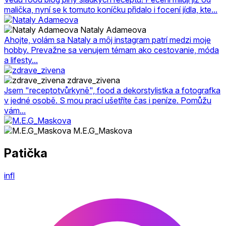
malička, nyní se k tomuto koníčku přidalo i focení jídla, kte...
Nataly Adameova
Ahojte, volám sa Nataly a môj instagram patrí medzi moje
hobby. Prevažne sa venujem témam ako cestovanie, móda
a lifesty...
zdrave_zivena
Jsem "receptotvůrkyně", food a dekorstylistka a fotografka
v jedné osobě. S mou prací ušetříte čas i peníze. Pomůžu
vám...
M.E.G_Maskova
Patička
infl