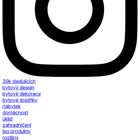
39k
sledujících
bytový design
bytové dekorace
bytové doplňky
nábytek
domácnost
úklid
zahradničení
bio produkty
rostliny