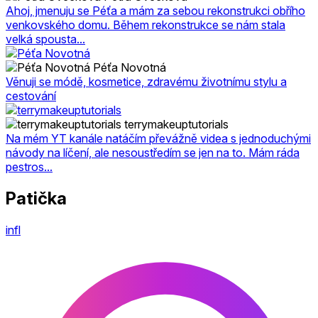
Ahoj, jmenuju se Péťa a mám za sebou rekonstrukci obřího
venkovského domu. Během rekonstrukce se nám stala
velká spousta...
Péťa Novotná
Věnuji se módě, kosmetice, zdravému životnímu stylu a
cestování
terrymakeuptutorials
Na mém YT kanále natáčím převážně videa s jednoduchými
návody na líčení, ale nesoustředím se jen na to. Mám ráda
pestros...
Patička
infl