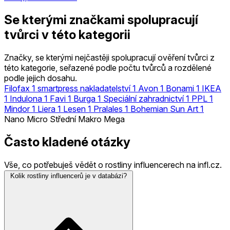
Se kterými značkami spolupracují
tvůrci v této kategorii
Značky, se kterými nejčastěji spolupracují ověření tvůrci z
této kategorie, seřazené podle počtu tvůrců a rozdělené
podle jejich dosahu.
Filofax
1
smartpress nakladatelství
1
Avon
1
Bonami
1
IKEA
1
Indulona
1
Favi
1
Burga
1
Speciální zahradnictví
1
PPL
1
Mindor
1
Liera
1
Lesen
1
Pralales
1
Bohemian Sun Art
1
Nano
Micro
Střední
Makro
Mega
Často kladené otázky
Vše, co potřebuješ vědět o rostliny influencerech na infl.cz.
Kolik rostliny influencerů je v databázi?