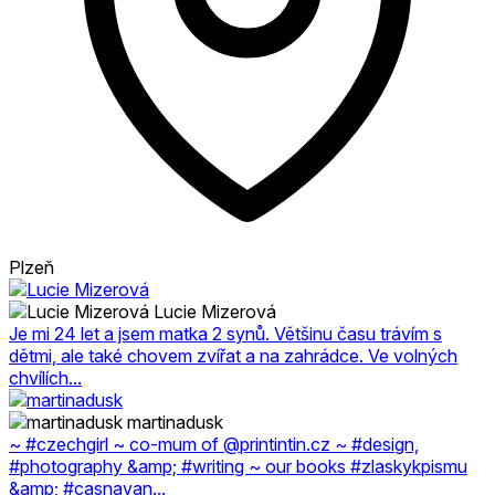
Plzeň
Lucie Mizerová
Je mi 24 let a jsem matka 2 synů. Většinu času trávím s
dětmi, ale také chovem zvířat a na zahrádce. Ve volných
chvílích...
martinadusk
~ #czechgirl ~ co-mum of @printintin.cz ~ #design,
#photography &amp; #writing ~ our books #zlaskykpismu
&amp; #casnavan...