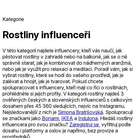
Kategorie
Rostliny influenceři
V této kategorii najdete influencery, kteří vás naučí, jak
pěstovat rostliny v zahradě nebo na balkoně, jak se o ně
správně starat, jak je kombinovat do nádherných aranžmá,
nebo jak je využít pro relaxaci a meditaci. Poradí vám, jak si
vybrat rostliny, které se hodí do vašeho prostředí, jak je
zalévat a hnojit, jak je tvarovat. Pokud chcete
spolupracovat s influencery, kteří mají co říci o rostlinách,
prohlédněte si jejich profily.
V kategorii rostliny najdeš 3
ověřených českých a slovenských influencerů s celkovým
dosahem přes 45 360 sledujících, nejvíc na Instagramu.
Nejsledovanější z nich je
Simona Bratršovská
.
Spolupracují
se značkami jako
Bonami
,
IKEA
a
Indulona
.
Hledáš rostliny
influencera pro svou značku?
Zaregistruj se
, vyfiltruj podle
dosahu i platformy a oslov je napřímo, bez provize a
prostředníků.