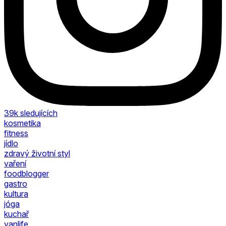
39k
sledujících
kosmetika
fitness
jídlo
zdravý životní styl
vaření
foodblogger
gastro
kultura
jóga
kuchař
vanlife