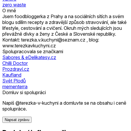
zero waste
O mně
Jsem foodbloggerka z Prahy a na sociálních sítích a svém
blogu sdílím recepty a zdravější způsob stravování, ale také
lifestyle, cestování a cvičení. Okruh mých sledujících jsou
převážně dívky a ženy z České a Slovenské republiky.
Kontakt: terezka.v.kuchyni@seznam.cz , blog:
www.terezkavkuchyni.cz
Spolupracovala se značkami
Sabores & eDelikatesy.cz
Chilli Doctor
Prozdraví.cz
Kaufland
Svět Plodů
mementerra
Domluv si spolupráci
Napiš @terezka-v-kuchyni a domluvte se na obsahu i ceně
spolupráce.
Napsat zprávu