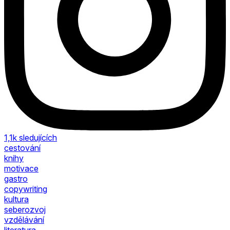
1,1k
sledujících
cestování
knihy
motivace
gastro
copywriting
kultura
seberozvoj
vzdělávání
literatura