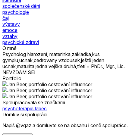
společenské dění
psychologie
čaj
výstavy
emoce
vztahy
psychické zdraví
O mně
Psycholog Narození, materinka,základka,kus
gymplu,ucnak,cedrovany vzdousek,ještě jeden
ucnak,maturita,jedna vejška,druhá,třetí = PhDr., Mgr., Líc.
NEVZDAM SE!
Portfolio
Spolupracovala se značkami
psychoterapieJabec
Domluv si spolupráci
Napiš @vqaz a domluvte se na obsahu i ceně spolupráce.