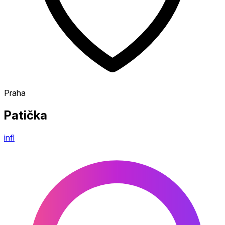
Praha
Patička
infl