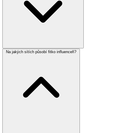
Na jakých sítích působí fitko influenceři?