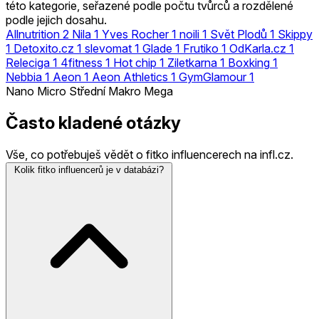
této kategorie, seřazené podle počtu tvůrců a rozdělené
podle jejich dosahu.
Allnutrition
2
Nila
1
Yves Rocher
1
noili
1
Svět Plodů
1
Skippy
1
Detoxito.cz
1
slevomat
1
Glade
1
Frutiko
1
OdKarla.cz
1
Releciga
1
4fitness
1
Hot chip
1
Ziletkarna
1
Boxking
1
Nebbia
1
Aeon
1
Aeon Athletics
1
GymGlamour
1
Nano
Micro
Střední
Makro
Mega
Často kladené otázky
Vše, co potřebuješ vědět o fitko influencerech na infl.cz.
Kolik fitko influencerů je v databázi?