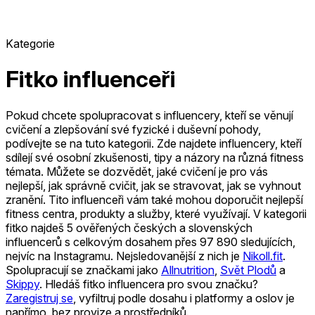
Kategorie
Fitko influenceři
Pokud chcete spolupracovat s influencery, kteří se věnují
cvičení a zlepšování své fyzické i duševní pohody,
podívejte se na tuto kategorii. Zde najdete influencery, kteří
sdílejí své osobní zkušenosti, tipy a názory na různá fitness
témata. Můžete se dozvědět, jaké cvičení je pro vás
nejlepší, jak správně cvičit, jak se stravovat, jak se vyhnout
zranění. Tito influenceři vám také mohou doporučit nejlepší
fitness centra, produkty a služby, které využívají.
V kategorii
fitko najdeš 5 ověřených českých a slovenských
influencerů s celkovým dosahem přes 97 890 sledujících,
nejvíc na Instagramu.
Nejsledovanější z nich je
Nikoll.fit
.
Spolupracují se značkami jako
Allnutrition
,
Svět Plodů
a
Skippy
.
Hledáš fitko influencera pro svou značku?
Zaregistruj se
, vyfiltruj podle dosahu i platformy a oslov je
napřímo, bez provize a prostředníků.