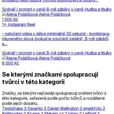
Scénář / prompt v ceně
B-roll záběry v ceně
Hudba a titulky
Alena Poláčková
1 500 Kč
1× Instagram Reel
- natočení videa v délce minimálně 30 sekund - kombinace
mluveného slova (pokud je součástí zadání), B-roll záběrů
a...
Scénář / prompt v ceně
B-roll záběry v ceně
Hudba a titulky
Alena Poláčková
6 000 Kč
Se kterými značkami spolupracují
tvůrci v této kategorii
Značky, se kterými nejčastěji spolupracují ověření tvůrci z
této kategorie, seřazené podle počtu tvůrců a rozdělené
podle jejich dosahu.
Twistshake
3
Desenio
3
Daniel Wellington
2
empikfoto
2
BeWooden
2
Krupps
2
Malujes.cz
2
lobey
2
Leifheit
2