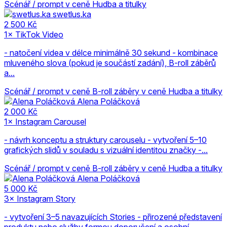
Scénář / prompt v ceně
Hudba a titulky
swetlus.ka
2 500 Kč
1× TikTok Video
- natočení videa v délce minimálně 30 sekund - kombinace
mluveného slova (pokud je součástí zadání), B-roll záběrů
a...
Scénář / prompt v ceně
B-roll záběry v ceně
Hudba a titulky
Alena Poláčková
2 000 Kč
1× Instagram Carousel
- návrh konceptu a struktury carouselu - vytvoření 5–10
grafických slidů v souladu s vizuální identitou značky -...
Scénář / prompt v ceně
B-roll záběry v ceně
Hudba a titulky
Alena Poláčková
5 000 Kč
3× Instagram Story
- vytvoření 3–5 navazujících Stories - přirozené představení
produktu nebo služby formou doporučení a osobní...