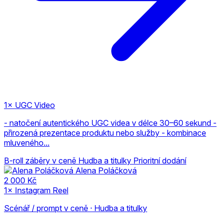
1× UGC Video
- natočení autentického UGC videa v délce 30–60 sekund -
přirozená prezentace produktu nebo služby - kombinace
mluveného...
B-roll záběry v ceně
Hudba a titulky
Prioritní dodání
Alena Poláčková
2 000 Kč
1× Instagram Reel
Scénář / prompt v ceně · Hudba a titulky