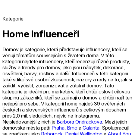
Kategorie
Home influenceři
Domov je kategorie, která představuje influencery, kteří se
věnují tématům souvisejícím s životem doma. V této
kategorii najdete influencery, kteří recenzují různé produkty,
služby a trendy pro domov, jako jsou nábytek, dekorace,
osvětlení, barvy, rostliny a další. Influenceři v této kategorii
také sdílejí své osobní zkušenosti, názory a rady na to, jak si
zařídit, vyčistit, zorganizovat a zútulnit domov. Tato
kategorie je ideální pro marketéry, kteří chtějí oslovit cílovou
skupinu zákazníků, kteří se zajímají o domov a chtějí najít ten
nejlepší pro sebe.
V kategorii home najdeš 39 ověřených
českých a slovenských influencerů s celkovým dosahem
přes 2,0 mil. sledujících, nejvíc na Instagramu.
Nejsledovanější z nich je
Barbora Ondrackova
.
Mezi jejich
domovská města patří
Praha
,
Brno
a
Galanta
.
Spolupracují
se značkami jako
Roborock
,
Daniel Wellington
a
About You
.