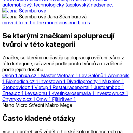
automobilový, technologický (applovský)nadšenec.
Jana Ščamburová
moved from for the mountains and fjords
Se kterými značkami spolupracují
tvůrci v této kategorii
Značky, se kterými nejčastěji spolupracují ověření tvůrci z
této kategorie, seřazené podle počtu tvůrců a rozdělené
podle jejich dosahu.
Orion
1
anixa.cz
1
Master Vietnam
1
Lev Salónů
1
Aromaoils
1
Biomedica.cz
1
Investown
1
Divadloprocity
1
Muxalen
1
Stopcovidcz
1
Vietup
1
Restauraceportal
1
Justbamboo
1
Ertea.cz
1
Levsalonu
1
Kvetinkarosemaria
1
Investown.cz
1
Chytrykviz.cz
1
Omw
1
Fjällräven
1
Nano
Micro
Střední
Makro
Mega
Často kladené otázky
Vše, co potřebuješ vědět o horské kolo influencerech na