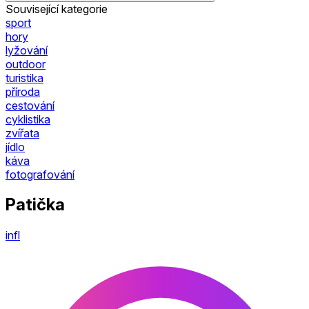
Související kategorie
sport
hory
lyžování
outdoor
turistika
příroda
cestování
cyklistika
zvířata
jídlo
káva
fotografování
Patička
infl