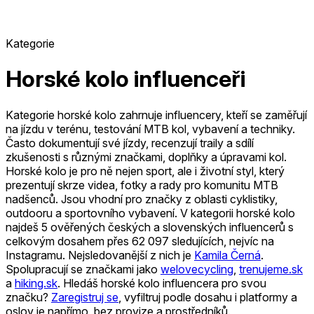
Kategorie
Horské kolo influenceři
Kategorie horské kolo zahrnuje influencery, kteří se zaměřují
na jízdu v terénu, testování MTB kol, vybavení a techniky.
Často dokumentují své jízdy, recenzují traily a sdílí
zkušenosti s různými značkami, doplňky a úpravami kol.
Horské kolo je pro ně nejen sport, ale i životní styl, který
prezentují skrze videa, fotky a rady pro komunitu MTB
nadšenců. Jsou vhodní pro značky z oblasti cyklistiky,
outdooru a sportovního vybavení.
V kategorii horské kolo
najdeš 5 ověřených českých a slovenských influencerů s
celkovým dosahem přes 62 097 sledujících, nejvíc na
Instagramu.
Nejsledovanější z nich je
Kamila Černá
.
Spolupracují se značkami jako
welovecycling
,
trenujeme.sk
a
hiking.sk
.
Hledáš horské kolo influencera pro svou
značku?
Zaregistruj se
, vyfiltruj podle dosahu i platformy a
oslov je napřímo, bez provize a prostředníků.