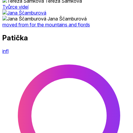
Tereza Samková
Tvůrce videí
Jana Ščamburová
moved from for the mountains and fjords
Patička
infl