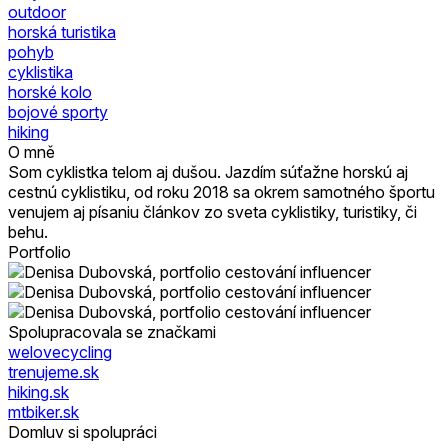
outdoor
horská turistika
pohyb
cyklistika
horské kolo
bojové sporty
hiking
O mně
Som cyklistka telom aj dušou. Jazdím súťažne horskú aj
cestnú cyklistiku, od roku 2018 sa okrem samotného športu
venujem aj písaniu článkov zo sveta cyklistiky, turistiky, či
behu.
Portfolio
Spolupracovala se značkami
welovecycling
trenujeme.sk
hiking.sk
mtbiker.sk
Domluv si spolupráci