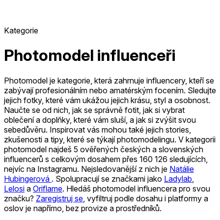
Kategorie
Photomodel influenceři
Photomodel je kategorie, která zahrnuje influencery, kteří se
zabývají profesionálním nebo amatérským focením. Sledujte
jejich fotky, které vám ukážou jejich krásu, styl a osobnost.
Naučte se od nich, jak se správně fotit, jak si vybrat
oblečení a doplňky, které vám sluší, a jak si zvýšit svou
sebedůvěru. Inspirovat vás mohou také jejich stories,
zkušenosti a tipy, které se týkají photomodelingu.
V kategorii
photomodel najdeš 5 ověřených českých a slovenských
influencerů s celkovým dosahem přes 160 126 sledujících,
nejvíc na Instagramu.
Nejsledovanější z nich je
Natálie
Hubingerová
.
Spolupracují se značkami jako
Ladylab
,
Lelosi
a
Oriflame
.
Hledáš photomodel influencera pro svou
značku?
Zaregistruj se
, vyfiltruj podle dosahu i platformy a
oslov je napřímo, bez provize a prostředníků.