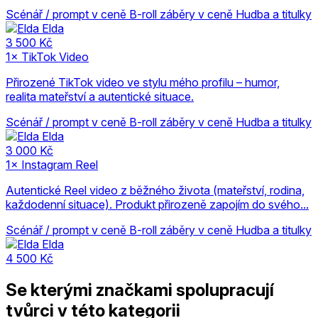
Scénář / prompt v ceně
B-roll záběry v ceně
Hudba a titulky
Elda
3 500 Kč
1× TikTok Video
Přirozené TikTok video ve stylu mého profilu – humor,
realita mateřství a autentické situace.
Scénář / prompt v ceně
B-roll záběry v ceně
Hudba a titulky
Elda
3 000 Kč
1× Instagram Reel
Autentické Reel video z běžného života (mateřství, rodina,
každodenní situace). Produkt přirozeně zapojím do svého...
Scénář / prompt v ceně
B-roll záběry v ceně
Hudba a titulky
Elda
4 500 Kč
Se kterými značkami spolupracují
tvůrci v této kategorii