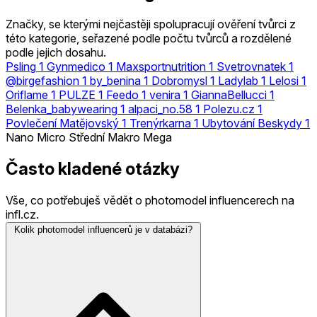
Značky, se kterými nejčastěji spolupracují ověření tvůrci z
této kategorie, seřazené podle počtu tvůrců a rozdělené
podle jejich dosahu.
Psling
1
Gynmedico
1
Maxsportnutrition
1
Svetrovnatek
1
@birgefashion
1
by_benina
1
Dobromysl
1
Ladylab
1
Lelosi
1
Oriflame
1
PULZE
1
Feedo
1
venira
1
GiannaBellucci
1
Belenka_babywearing
1
alpaci_no.58
1
Polezu.cz
1
Povlečení Matějovský
1
Trenýrkarna
1
Ubytování Beskydy
1
Nano
Micro
Střední
Makro
Mega
Často kladené otázky
Vše, co potřebuješ vědět o photomodel influencerech na
infl.cz.
Kolik photomodel influencerů je v databázi?