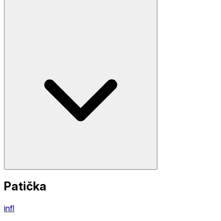
Patička
infl