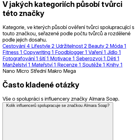
V jakých kategoriích působí tvůrci
této značky
Kategorie, ve kterých působí ověření tvůrci spolupracující s
touto značkou, seřazené podle počtu tvůrců a rozdělené
podle jejich dosahu.
Cestování
4
Lifestyle
2
Udržitelnost
2
Beauty
2
Móda
1
Fitness
1
Copywriting
1
Foodblogger
1
Vaření
1
Jídlo
1
Fotografování
1
šití
1
Motivace
1
Seberozvoj
1
Děti
1
Manželství
1
Mateřství
1
Recenze
1
Soutěže
1
Knihy
1
Nano
Micro
Střední
Makro
Mega
Často kladené otázky
Vše o spolupráci s influencery značky Almara Soap.
Kolik influencerů spolupracuje se značkou Almara Soap?