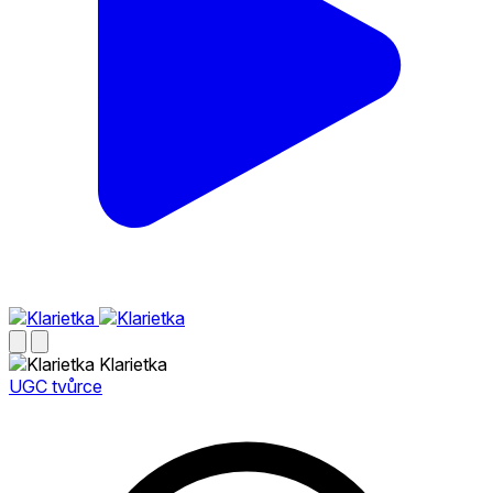
Klarietka
UGC tvůrce