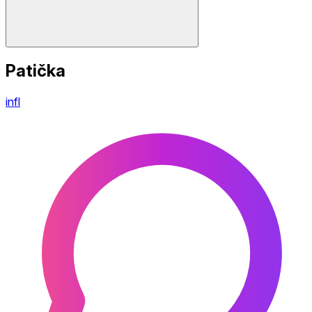
Patička
infl