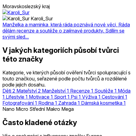
Moravskoslezský kraj
Karoli_Sur
Manželka a maminka, která ráda poznává nové věci, Ráda
dělám recenze a soutěže o zajímavé produkty. Sdílím se
svými sled...
V jakých kategoriích působí tvůrci
této značky
Kategorie, ve kterých působí ověření tvůrci spolupracující s
touto značkou, seřazené podle počtu tvůrců a rozdělené
podle jejich dosahu.
Děti
2
Mateřství
2
Manželství
1
Recenze
1
Soutěže
1
Móda
1
Lifestyle
1
Motivace
1
Sport
1
Psi
1
Výživa
1
Cestování
1
Fotografování
1
Rodina
1
Zahrada
1
Dámská kosmetika
1
Nano
Micro
Střední
Makro
Mega
Často kladené otázky
Vše o spolupráci s influencery značky Eurona.