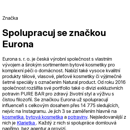
Značka
Spolupracuj se značkou
Eurona
Eurona s. r. o. je česká výrobní společnost s vlastním
vývojem a širokým sortimentem bytové kosmetiky pro
komplexní péči o domácnost. Nabízí také vysoce kvalitní
produkty tělové, vlasové, pleťové kosmetiky či výjimečně
šetrné speciály s označením Natural product. Od roku 2016
společnost rozšířila své portfolio také o divizi exkluzivních
potravin PURE BAR pro zdravý životní styl a výživu s
čistou filozofií.
Se značkou Eurona už spolupracují
influenceři s celkovým dosahem přes 14 775 sledujících,
nejvíc na Instagramu. Je jich 3
se zaměřením hlavně na
kosmetika
,
bytová kosmetika
a
potraviny
.
Nejsledovanější z
nich je
Klarietka
.
Každý z nich si spolupráce domlouvá
napřímo, bez agentur a provizí.