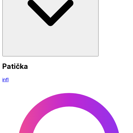
Patička
infl