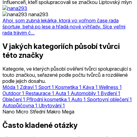
Influenceři, kteří spolupracovali se značkou Liptovský mlyn
nana293
Ahoj, som zubná lekárka, ktorá vo voľnom čase rada
športuje, behá po lese a hľadá nové výhľady. Síce veľmi
rada trávim č...
V jakých kategoriích působí tvůrci
této značky
Kategorie, ve kterých působí ověření tvůrci spolupracující s
touto značkou, seřazené podle počtu tvůrců a rozdělené
podle jejich dosahu.
Móda
1
Zdraví
1
Sport
1
Kosmetika
1
Káva
1
Wellness
1
Outdoor
1
Restaurace
1
Auta
1
Automobily
1
Bydlení
1
Oblečení
1
Přírodní kosmetika
1
Auto
1
Sportovní oblečení
1
Autopůjčovna
1
Ubytování
1
Nano
Micro
Střední
Makro
Mega
Často kladené otázky