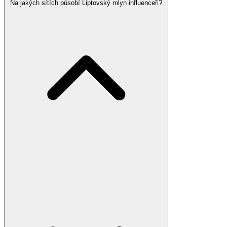
Na jakých sítích působí Liptovský mlyn influenceři?