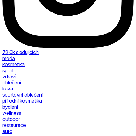
72,6k
sledujících
móda
kosmetika
sport
zdraví
oblečení
káva
sportovní oblečení
přírodní kosmetika
bydlení
wellness
outdoor
restaurace
auto