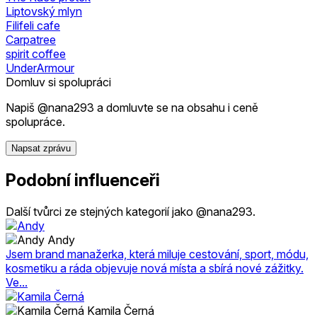
Liptovský mlyn
Filifeli cafe
Carpatree
spirit coffee
UnderArmour
Domluv si spolupráci
Napiš @nana293 a domluvte se na obsahu i ceně
spolupráce.
Napsat zprávu
Podobní influenceři
Další tvůrci ze stejných kategorií jako @nana293.
Andy
Jsem brand manažerka, která miluje cestování, sport, módu,
kosmetiku a ráda objevuje nová místa a sbírá nové zážitky.
Ve...
Kamila Černá