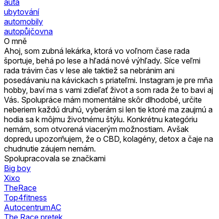
auta
ubytování
automobily
autopůjčovna
O mně
Ahoj, som zubná lekárka, ktorá vo voľnom čase rada
športuje, behá po lese a hľadá nové výhľady. Síce veľmi
rada trávim čas v lese ale taktiež sa nebránim ani
posedávaniu na kávickach s priateľmi. Instagram je pre mňa
hobby, baví ma s vami zdieľať život a som rada že to bavi aj
Vás. Spolupráce mám momentálne skôr dlhodobé, určite
neberiem každú druhú, vyberám si len tie ktoré ma zaujmú a
hodia sa k môjmu životnému štýlu. Konkrétnu kategóriu
nemám, som otvorená viacerým možnostiam. Avšak
dopredu upozorňujem, že o CBD, kolagény, detox a čaje na
chudnutie záujem nemám.
Spolupracovala se značkami
Big boy
Xixo
TheRace
Top4fitness
AutocentrumAC
The Race pretek