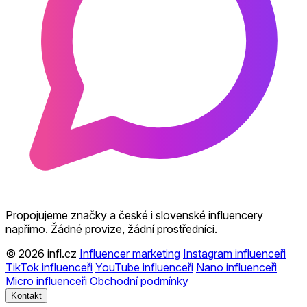
Propojujeme značky a české i slovenské influencery
napřímo. Žádné provize, žádní prostředníci.
© 2026 infl.cz
Influencer marketing
Instagram influenceři
TikTok influenceři
YouTube influenceři
Nano influenceři
Micro influenceři
Obchodní podmínky
Kontakt