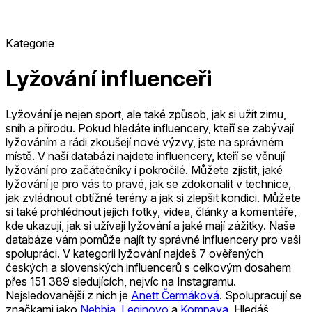
Kategorie
Lyžování influenceři
Lyžování je nejen sport, ale také způsob, jak si užít zimu,
sníh a přírodu. Pokud hledáte influencery, kteří se zabývají
lyžováním a rádi zkoušejí nové výzvy, jste na správném
místě. V naší databázi najdete influencery, kteří se věnují
lyžování pro začátečníky i pokročilé. Můžete zjistit, jaké
lyžování je pro vás to pravé, jak se zdokonalit v technice,
jak zvládnout obtížné terény a jak si zlepšit kondici. Můžete
si také prohlédnout jejich fotky, videa, články a komentáře,
kde ukazují, jak si užívají lyžování a jaké mají zážitky. Naše
databáze vám pomůže najít ty správné influencery pro vaši
spolupráci.
V kategorii lyžování najdeš 7 ověřených
českých a slovenských influencerů s celkovým dosahem
přes 151 389 sledujících, nejvíc na Instagramu.
Nejsledovanější z nich je
Anett Čermáková
.
Spolupracují se
značkami jako
Nebbia
,
Leginovo
a
Kompava
.
Hledáš