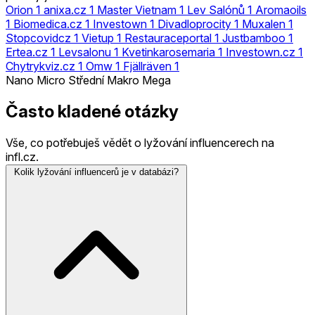
Orion
1
anixa.cz
1
Master Vietnam
1
Lev Salónů
1
Aromaoils
1
Biomedica.cz
1
Investown
1
Divadloprocity
1
Muxalen
1
Stopcovidcz
1
Vietup
1
Restauraceportal
1
Justbamboo
1
Ertea.cz
1
Levsalonu
1
Kvetinkarosemaria
1
Investown.cz
1
Chytrykviz.cz
1
Omw
1
Fjällräven
1
Nano
Micro
Střední
Makro
Mega
Často kladené otázky
Vše, co potřebuješ vědět o lyžování influencerech na
infl.cz.
Kolik lyžování influencerů je v databázi?