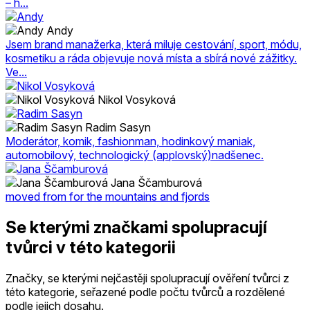
– h...
Andy
Jsem brand manažerka, která miluje cestování, sport, módu,
kosmetiku a ráda objevuje nová místa a sbírá nové zážitky.
Ve...
Nikol Vosyková
Radim Sasyn
Moderátor, komik, fashionman, hodinkový maniak,
automobilový, technologický (applovský)nadšenec.
Jana Ščamburová
moved from for the mountains and fjords
Se kterými značkami spolupracují
tvůrci v této kategorii
Značky, se kterými nejčastěji spolupracují ověření tvůrci z
této kategorie, seřazené podle počtu tvůrců a rozdělené
podle jejich dosahu.