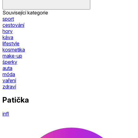
Související kategorie
sport
cestování
hory
káva
lifestyle
kosmetika
make-up
šperky
auta
móda
vaření
zdraví
Patička
infl