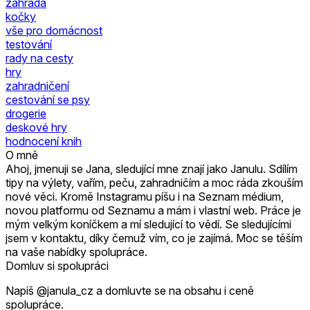
zahrada
kočky
vše pro domácnost
testování
rady na cesty
hry
zahradničení
cestování se psy
drogerie
deskové hry
hodnocení knih
O mně
Ahoj, jmenuji se Jana, sledující mne znají jako Janulu. Sdílím
tipy na výlety, vařím, peču, zahradničím a moc ráda zkouším
nové věci. Kromě Instagramu píšu i na Seznam médium,
novou platformu od Seznamu a mám i vlastní web. Práce je
mým velkým koníčkem a mí sledující to vědí. Se sledujícími
jsem v kontaktu, díky čemuž vím, co je zajímá. Moc se těším
na vaše nabídky spolupráce.
Domluv si spolupráci
Napiš @janula_cz a domluvte se na obsahu i ceně
spolupráce.