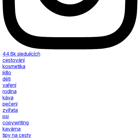
44,8k
sledujících
cestování
kosmetika
jídlo
děti
vaření
rodina
káva
pečení
zvířata
psi
copywriting
kavárna
tipy na cesty