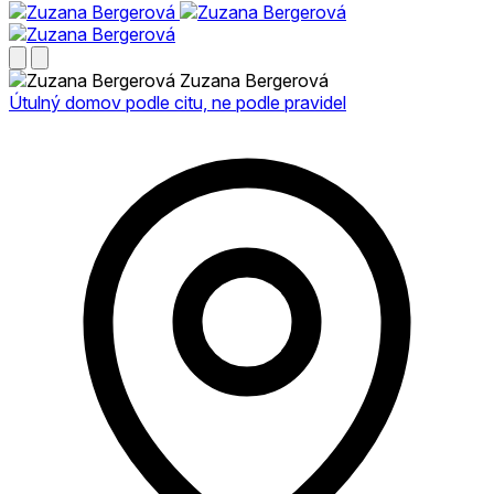
Zuzana Bergerová
Útulný domov podle citu, ne podle pravidel