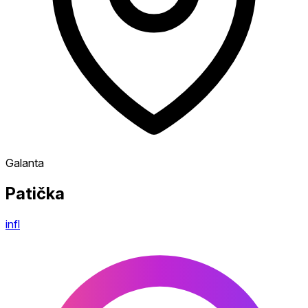
Galanta
Patička
infl