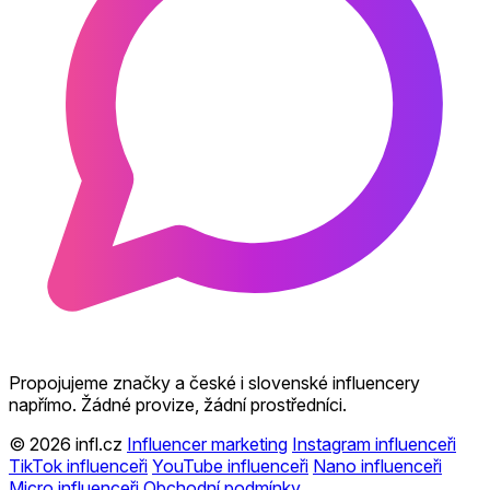
Propojujeme značky a české i slovenské influencery
napřímo. Žádné provize, žádní prostředníci.
© 2026 infl.cz
Influencer marketing
Instagram influenceři
TikTok influenceři
YouTube influenceři
Nano influenceři
Micro influenceři
Obchodní podmínky