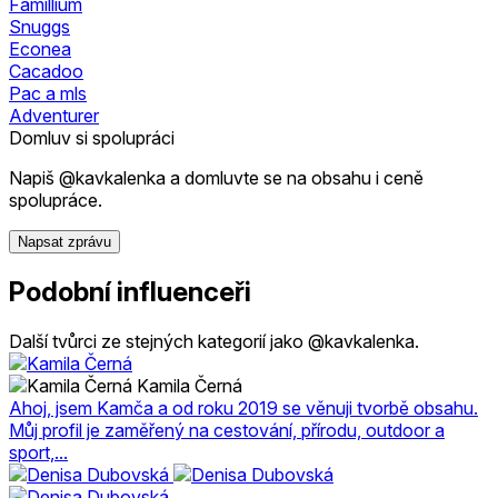
Famillium
Snuggs
Econea
Cacadoo
Pac a mls
Adventurer
Domluv si spolupráci
Napiš @kavkalenka a domluvte se na obsahu i ceně
spolupráce.
Napsat zprávu
Podobní influenceři
Další tvůrci ze stejných kategorií jako @kavkalenka.
Kamila Černá
Ahoj, jsem Kamča a od roku 2019 se věnuji tvorbě obsahu.
Můj profil je zaměřený na cestování, přírodu, outdoor a
sport,...