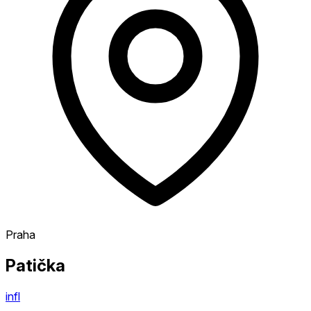
Praha
Patička
infl