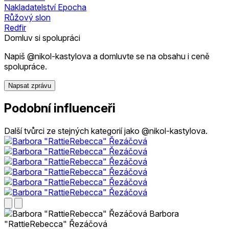
Nakladatelství Epocha
Růžový slon
Redfir
Domluv si spolupráci
Napiš @nikol-kastylova a domluvte se na obsahu i ceně
spolupráce.
Napsat zprávu
Podobní influenceři
Další tvůrci ze stejných kategorií jako @nikol-kastylova.
Barbora
"RattieRebecca" Řezáčová