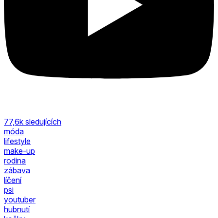
77,6k
sledujících
móda
lifestyle
make-up
rodina
zábava
líčení
psi
youtuber
hubnutí