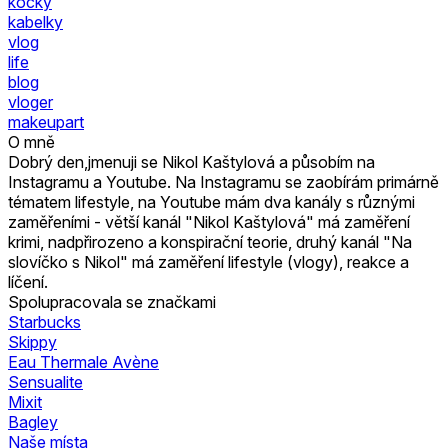
kočky
kabelky
vlog
life
blog
vloger
makeupart
O mně
Dobrý den,jmenuji se Nikol Kaštylová a působím na
Instagramu a Youtube. Na Instagramu se zaobírám primárně
tématem lifestyle, na Youtube mám dva kanály s různými
zaměřeními - větší kanál "Nikol Kaštylová" má zaměření
krimi, nadpřirozeno a konspirační teorie, druhý kanál "Na
slovíčko s Nikol" má zaměření lifestyle (vlogy), reakce a
líčení.
Spolupracovala se značkami
Starbucks
Skippy
Eau Thermale Avène
Sensualite
Mixit
Bagley
Naše místa