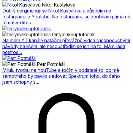
Nikol Kaštylová
Dobrý den,jmenuji se Nikol Kaštylová a působím na
Instagramu a Youtube. Na Instagramu se zaobírám primárně
tématem lifes...
terrymakeuptutorials
Na mém YT kanále natáčím převážně videa s jednoduchými
návody na líčení, ale nesoustředím se jen na to. Mám ráda
pestros...
Petr Potměšil
Miluju tvorbu na YouTube a točím v podstatě to, co mě
samotného by bavilo sledovat Spektrum toho, do čeho
jsem schopný s...