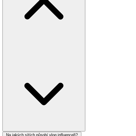
Na jakých sítích působí vlog influenceři?