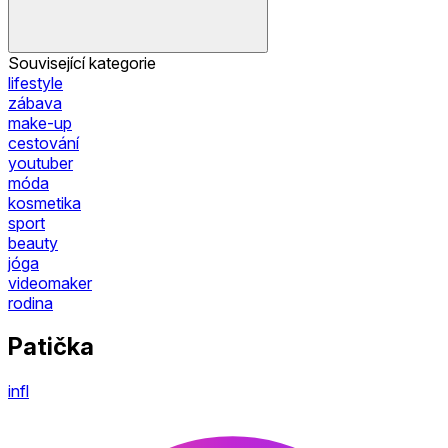
Související kategorie
lifestyle
zábava
make-up
cestování
youtuber
móda
kosmetika
sport
beauty
jóga
videomaker
rodina
Patička
infl