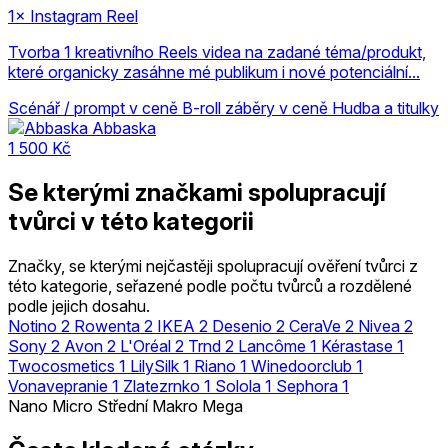
1× Instagram Reel
Tvorba 1 kreativního Reels videa na zadané téma/produkt,
které organicky zasáhne mé publikum i nové potenciální...
Scénář / prompt v ceně
B-roll záběry v ceně
Hudba a titulky
Abbaska
1 500 Kč
Se kterými značkami spolupracují
tvůrci v této kategorii
Značky, se kterými nejčastěji spolupracují ověření tvůrci z
této kategorie, seřazené podle počtu tvůrců a rozdělené
podle jejich dosahu.
Notino
2
Rowenta
2
IKEA
2
Desenio
2
CeraVe
2
Nivea
2
Sony
2
Avon
2
L'Oréal
2
Trnd
2
Lancôme
1
Kérastase
1
Twocosmetics
1
LilySilk
1
Riano
1
Winedoorclub
1
Vonavepranie
1
Zlatezrnko
1
Solola
1
Sephora
1
Nano
Micro
Střední
Makro
Mega