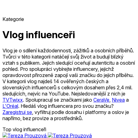
Kategorie
Vlog influenceři
Vlog je o sdílení každodennosti, zážitků a osobních příběhů.
Tvůrci v této kategorii natáčejí svůj život a budují blízký
vztah s publikem. Jejich sledující oceňují autenticitu a osobní
pohled. Pro spolupráci vybírejte influencery, jejichž
opravdovost přirozeně zapojí vaši značku do jejich příběhu.
V kategorii vlog najdeš 14 ověřených českých a
slovenských influencerů s celkovým dosahem přes 2,4 mil.
sledujících, nejvíc na YouTube.
Nejsledovanější z nich je
TVTwixx
.
Spolupracují se značkami jako
CeraVe
,
Nivea
a
L'Oréal
.
Hledáš vlog influencera pro svou značku?
Zaregistruj se
, vyfiltruj podle dosahu i platformy a oslov je
napřímo, bez provize a prostředníků.
Top vlog influenceři