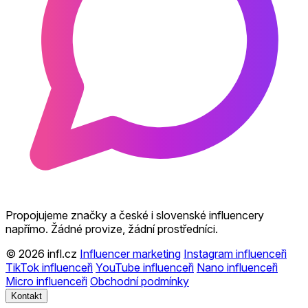
Propojujeme značky a české i slovenské influencery
napřímo. Žádné provize, žádní prostředníci.
© 2026 infl.cz
Influencer marketing
Instagram influenceři
TikTok influenceři
YouTube influenceři
Nano influenceři
Micro influenceři
Obchodní podmínky
Kontakt