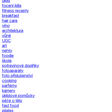
úklid
focení jídla
fitness recepty
breakfast
hair care
víno
architektura
vůně
UGC
art
nehty
foodie
škola
potravinové doplňky
fotoaparáty
foto příslušenství
cooking
parfémy
kamery
úklidové pomůcky
péče o tělo
fast food
pilates