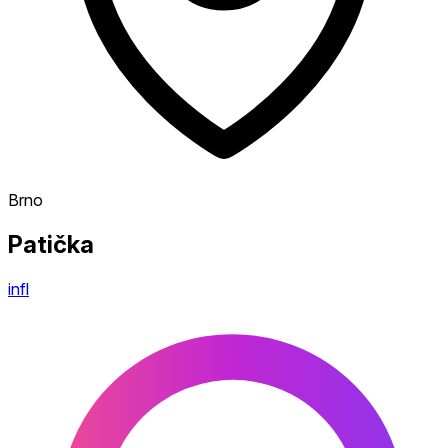
Brno
Patička
infl