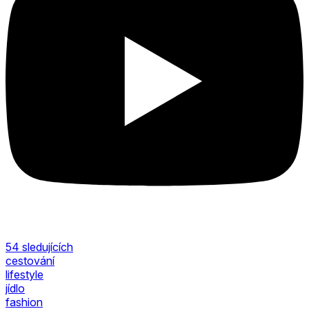
54
sledujících
cestování
lifestyle
jídlo
fashion