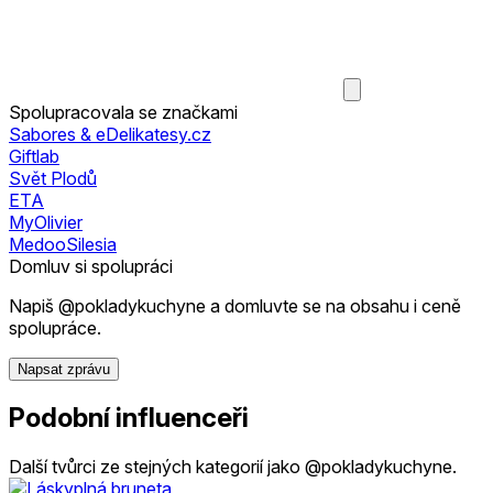
Spolupracovala se značkami
Sabores & eDelikatesy.cz
Giftlab
Svět Plodů
ETA
MyOlivier
MedooSilesia
Domluv si spolupráci
Napiš @pokladykuchyne a domluvte se na obsahu i ceně
spolupráce.
Napsat zprávu
Podobní influenceři
Další tvůrci ze stejných kategorií jako @pokladykuchyne.