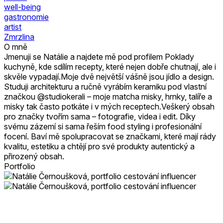
well-being
gastronomie
artist
Zmrzlina
O mně
Jmenuji se Natálie a najdete mě pod profilem Poklady
kuchyně, kde sdílím recepty, které nejen dobře chutnají, ale i
skvěle vypadají. ​Moje dvě největší vášně jsou jídlo a design.
Studuji architekturu a ručně vyrábím keramiku pod vlastní
značkou @studiokerali – moje matcha misky, hrnky, talíře a
misky tak často potkáte i v mých receptech. ​Veškerý obsah
pro značky tvořím sama – fotografie, videa i edit. Díky
svému zázemí si sama řeším food styling i profesionální
focení. Baví mě spolupracovat se značkami, které mají rády
kvalitu, estetiku a chtějí pro své produkty autentický a
přirozený obsah.
Portfolio