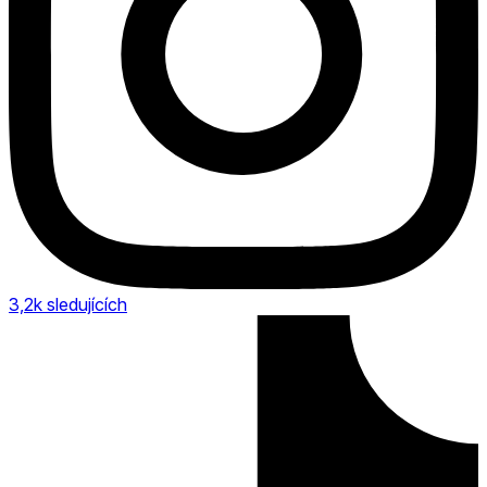
3,2k
sledujících