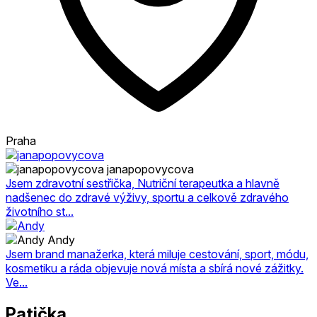
Praha
janapopovycova
Jsem zdravotní sestřička, Nutriční terapeutka a hlavně
nadšenec do zdravé výživy, sportu a celkově zdravého
životního st...
Andy
Jsem brand manažerka, která miluje cestování, sport, módu,
kosmetiku a ráda objevuje nová místa a sbírá nové zážitky.
Ve...
Patička