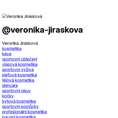
@veronika-jiraskova
Veronika Jirásková
kosmetika
káva
sportovní oblečení
vlasová kosmetika
sportovní výživa
pleťová kosmetika
tělová kosmetika
skincare
sportovní obuv
kočky
bytová kosmetika
sportovní pomůcky
profesionální kosmetika
luxusní kosmetika