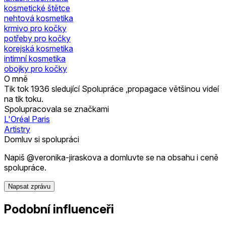
kosmetické štětce
nehtová kosmetika
krmivo pro kočky
potřeby pro kočky
korejská kosmetika
intimní kosmetika
obojky pro kočky
O mně
Tik tok 1936 sledující Spolupráce ,propagace většinou videí
na tik toku.
Spolupracovala se značkami
L'Oréal Paris
Artistry
Domluv si spolupráci
Napiš @veronika-jiraskova a domluvte se na obsahu i ceně
spolupráce.
Napsat zprávu
Podobní influenceři