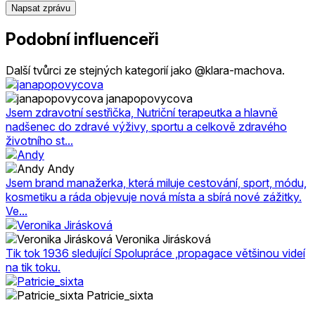
Napsat zprávu
Podobní influenceři
Další tvůrci ze stejných kategorií jako @klara-machova.
janapopovycova
Jsem zdravotní sestřička, Nutriční terapeutka a hlavně
nadšenec do zdravé výživy, sportu a celkově zdravého
životního st...
Andy
Jsem brand manažerka, která miluje cestování, sport, módu,
kosmetiku a ráda objevuje nová místa a sbírá nové zážitky.
Ve...
Veronika Jirásková
Tik tok 1936 sledující Spolupráce ,propagace většinou videí
na tik toku.
Patricie_sixta