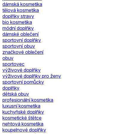
dámská kosmetika
tělová kosmetika
doplňky stravy
bio kosmetika
módní doplňky
dámské oblečení
sportovní doplňky
sportovní obuv
značkové oblečení
obuv
sportovec
výživové doplňky
výživové doplňky pro ženy
sportovní pomůcky
doplňky
dětská obuv
profesionální kosmetika
luxusní kosmetika
kuchyňské doplňky
kosmetické štětce
nehtová kosmetika
koupelnové doplňky