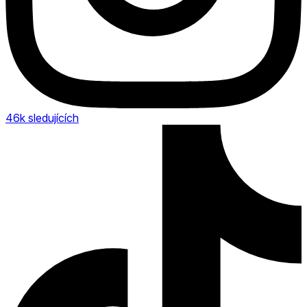
46k
sledujících