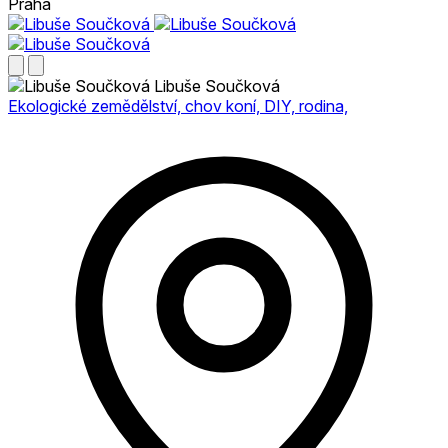
Praha
Libuše Součková
Ekologické zemědělství, chov koní, DIY, rodina,