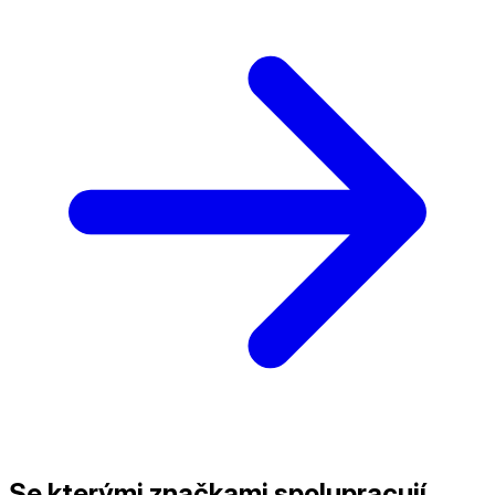
Se kterými značkami spolupracují