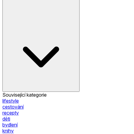
Související kategorie
lifestyle
cestování
recepty
děti
bydlení
knihy