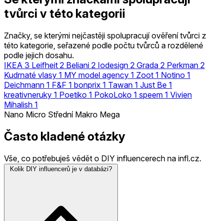
tvůrci v této kategorii
Značky, se kterými nejčastěji spolupracují ověření tvůrci z
této kategorie, seřazené podle počtu tvůrců a rozdělené
podle jejich dosahu.
IKEA
3
Leifheit
2
Beliani
2
Iodesign
2
Grada
2
Perkman
2
Kudrnaté vlasy
1
MY model agency
1
Zoot
1
Notino
1
Deichmann
1
F&F
1
bonprix
1
Tawan
1
Just Be
1
kreativneruky
1
Poetiko
1
PokoLoko
1
speem
1
Vivien
Mihalish
1
Nano
Micro
Střední
Makro
Mega
Často kladené otázky
Vše, co potřebuješ vědět o DIY influencerech na infl.cz.
Kolik DIY influencerů je v databázi?