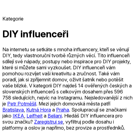
Kategorie
DIY influenceři
Na internetu se setkáte s mnoha influencery, kteří se věnují
DIY, tedy vlastnoruční tvorbě různých věcí. Tito influenceři
sdílejí své nápady, postupy nebo inspirace pro DIY projekty,
které si můžete sami vyzkoušet. DIY influenceři vám
pomohou rozvíjet vaši kreativitu a zručnost. Také vám
poradí, jak si zpříjemnit domov, oživit šatník nebo potěšit
vaše blízké.
V kategorii DIY najdeš 14 ověřených českých a
slovenských influencerů s celkovým dosahem přes 596
758 sledujících, nejvíc na Instagramu.
Nejsledovanější z nich
je
Petr Potměšil
.
Mezi jejich domovská města patří
Bratislava
,
Kutná Hora
a
Praha
.
Spolupracují se značkami
jako
IKEA
,
Leifheit
a
Beliani
.
Hledáš DIY influencera pro
svou značku?
Zaregistruj se
, vyfiltruj podle dosahu i
platformy a oslov je napřímo, bez provize a prostředníků.