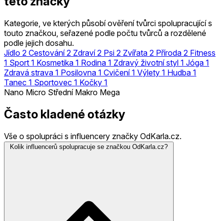
této značky
Kategorie, ve kterých působí ověření tvůrci spolupracující s
touto značkou, seřazené podle počtu tvůrců a rozdělené
podle jejich dosahu.
Jídlo
2
Cestování
2
Zdraví
2
Psi
2
Zvířata
2
Příroda
2
Fitness
1
Sport
1
Kosmetika
1
Rodina
1
Zdravý životní styl
1
Jóga
1
Zdravá strava
1
Posilovna
1
Cvičení
1
Výlety
1
Hudba
1
Tanec
1
Sportovec
1
Kočky
1
Nano
Micro
Střední
Makro
Mega
Často kladené otázky
Vše o spolupráci s influencery značky OdKarla.cz.
Kolik influencerů spolupracuje se značkou OdKarla.cz?