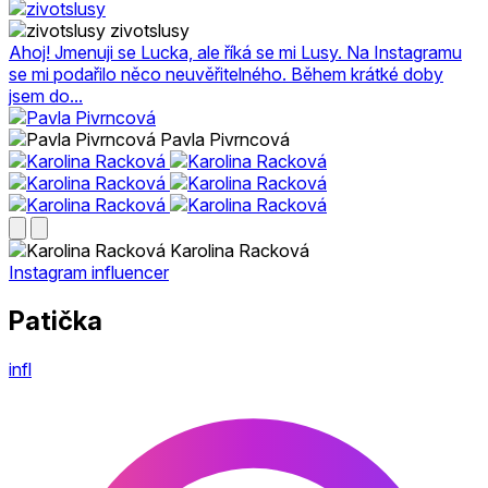
zivotslusy
Ahoj! Jmenuji se Lucka, ale říká se mi Lusy. Na Instagramu
se mi podařilo něco neuvěřitelného. Během krátké doby
jsem do...
Pavla Pivrncová
Karolina Racková
Instagram influencer
Patička
infl