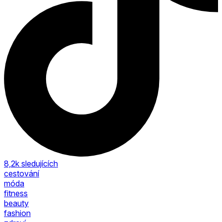
8,2k
sledujících
cestování
móda
fitness
beauty
fashion