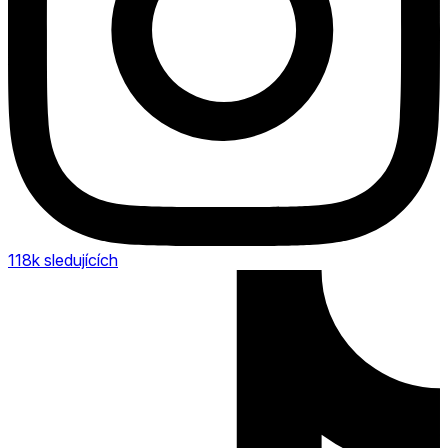
118k
sledujících