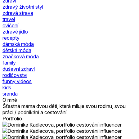
zdraví
zdravý životní styl
zdravá strava
travel
cvičení
zdravé jídlo
recepty
dámská móda
dětská móda
značková móda
family
duševní zdraví
rodičovství
funny videos
kids
sranda
O mně
Šťastná máma dvou dětí, která miluje svou rodinu, svou
práci / podnikání a cestování
Portfolio