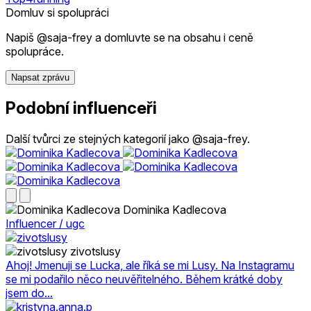
Domluv si spolupráci
Napiš @saja-frey a domluvte se na obsahu i ceně
spolupráce.
Napsat zprávu
Podobní influenceři
Další tvůrci ze stejných kategorií jako @saja-frey.
Dominika Kadlecova
Influencer / ugc
zivotslusy
Ahoj! Jmenuji se Lucka, ale říká se mi Lusy. Na Instagramu
se mi podařilo něco neuvěřitelného. Během krátké doby
jsem do...