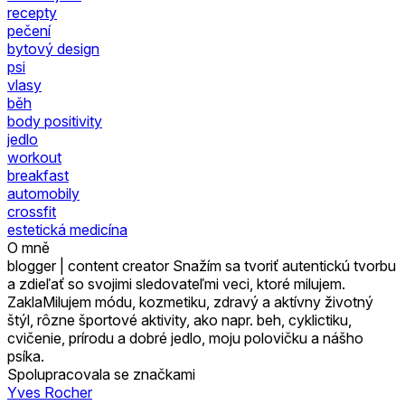
recepty
pečení
bytový design
psi
vlasy
běh
body positivity
jedlo
workout
breakfast
automobily
crossfit
estetická medicína
O mně
blogger | content creator Snažím sa tvoriť autentickú tvorbu
a zdieľať so svojimi sledovateľmi veci, ktoré milujem.
ZaklaMilujem módu, kozmetiku, zdravý a aktívny životný
štýl, rôzne športové aktivity, ako napr. beh, cyklictiku,
cvičenie, prírodu a dobré jedlo, moju polovičku a nášho
psíka.
Spolupracovala se značkami
Yves Rocher