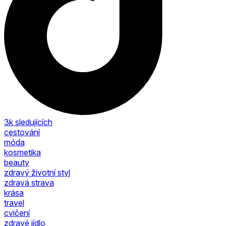
3k
sledujících
cestování
móda
kosmetika
beauty
zdravý životní styl
zdravá strava
krása
travel
cvičení
zdravé jídlo