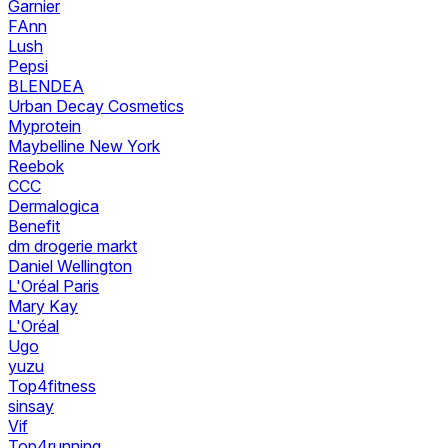
Garnier
FAnn
Lush
Pepsi
BLENDEA
Urban Decay Cosmetics
Myprotein
Maybelline New York
Reebok
CCC
Dermalogica
Benefit
dm drogerie markt
Daniel Wellington
L'Oréal Paris
Mary Kay
L'Oréal
Ugo
yuzu
Top4fitness
sinsay
Vif
Top4running