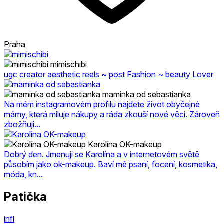
Praha
mimischibi
ugc creator aesthetic reels ~ post Fashion ~ beauty Lover
maminka od sebastianka
Na mém instagramovém profilu najdete život obyčejné
mámy, která miluje nákupy a ráda zkouší nové věci. Zároveň
zbožňuji...
Karolína OK-makeup
Dobrý den. Jmenuji se Karolína a v internetovém světě
působím jako ok-makeup. Baví mě psaní, focení, kosmetika,
móda, kn...
Patička
infl