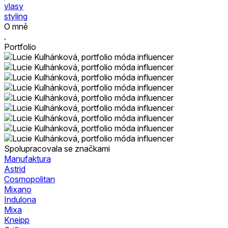
vlasy
styling
O mně
.
Portfolio
Spolupracovala se značkami
Manufaktura
Astrid
Cosmopolitan
Mixano
Indulona
Mixa
Kneipp