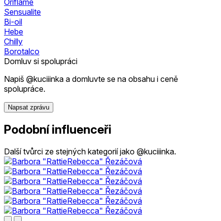
Oriflame
Sensualite
Bi-oil
Hebe
Chilly
Borotalco
Domluv si spolupráci
Napiš @kuciiinka a domluvte se na obsahu i ceně
spolupráce.
Napsat zprávu
Podobní influenceři
Další tvůrci ze stejných kategorií jako @kuciiinka.