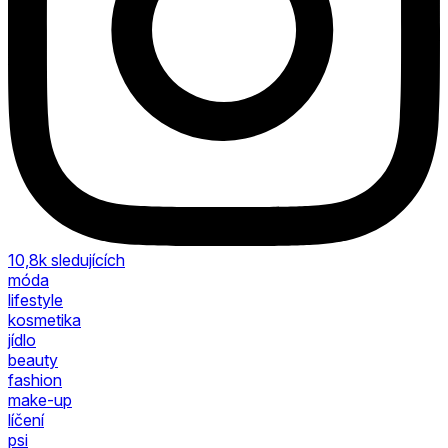
10,8k
sledujících
móda
lifestyle
kosmetika
jídlo
beauty
fashion
make-up
líčení
psi