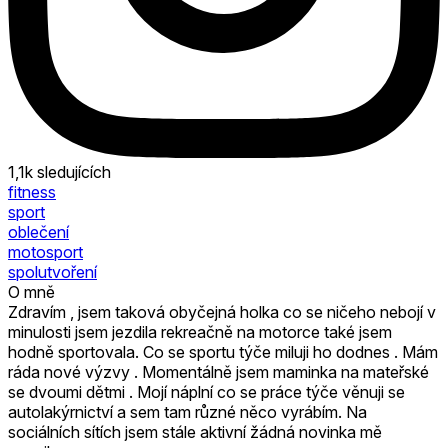
1,1k
sledujících
fitness
sport
oblečení
motosport
spolutvoření
O mně
Zdravím , jsem taková obyčejná holka co se ničeho nebojí v
minulosti jsem jezdila rekreačně na motorce také jsem
hodně sportovala. Co se sportu týče miluji ho dodnes . Mám
ráda nové výzvy . Momentálně jsem maminka na mateřské
se dvoumi dětmi . Mojí náplní co se práce týče věnuji se
autolakýrnictví a sem tam různé něco vyrábím. Na
sociálních sítích jsem stále aktivní žádná novinka mě