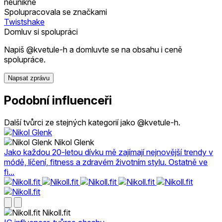
neunikne
Spolupracovala se značkami
Twistshake
Domluv si spolupráci
Napiš @kvetule-h a domluvte se na obsahu i ceně
spolupráce.
Napsat zprávu
Podobní influenceři
Další tvůrci ze stejných kategorií jako @kvetule-h.
Nikol Glenk
Jako každou 20-letou dívku mě zajímají nejnovější trendy v
módě, líčení, fitness a zdravém životním stylu. Ostatně ve
fi...
Nikoll.fit