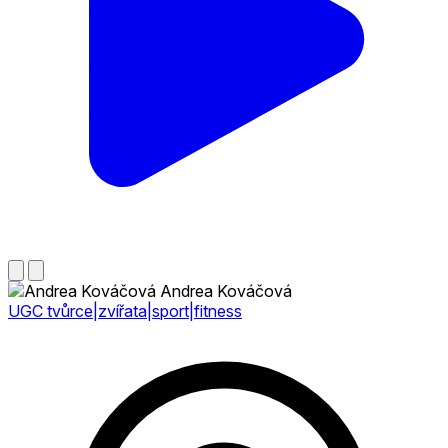
Andrea Kováčová
UGC tvůrce|zvířata|sport|fitness