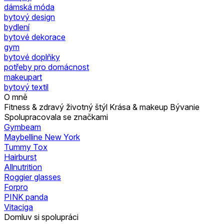
dámská móda
bytový design
bydlení
bytové dekorace
gym
bytové doplňky
potřeby pro domácnost
makeupart
bytový textil
O mně
Fitness & zdravý životný štýl Krása & makeup Bývanie
Spolupracovala se značkami
Gymbeam
Maybelline New York
Tummy Tox
Hairburst
Allnutrition
Roggier glasses
Forpro
PINK panda
Vitaciga
Domluv si spolupráci