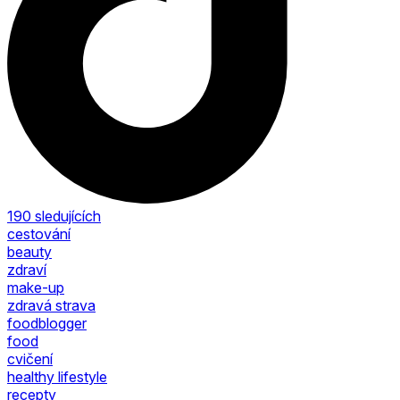
190
sledujících
cestování
beauty
zdraví
make-up
zdravá strava
foodblogger
food
cvičení
healthy lifestyle
recepty