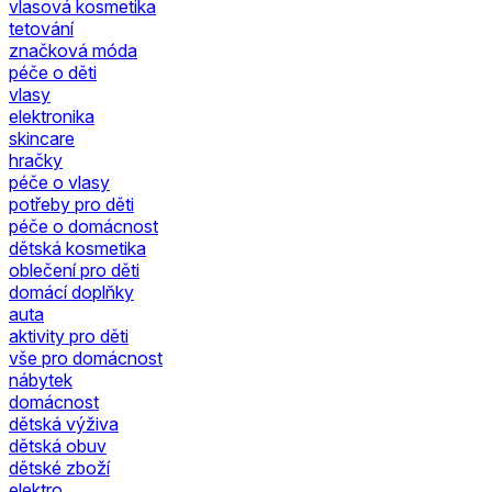
vlasová kosmetika
tetování
značková móda
péče o děti
vlasy
elektronika
skincare
hračky
péče o vlasy
potřeby pro děti
péče o domácnost
dětská kosmetika
oblečení pro děti
domácí doplňky
auta
aktivity pro děti
vše pro domácnost
nábytek
domácnost
dětská výživa
dětská obuv
dětské zboží
elektro