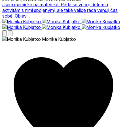
Jsem maminka na mateřské. Ráda se věnuji dětem a
aktivitám s nimi spojenými, ale také velice ráda venuji čas
sobě. Objev...
Monika Kubjatko