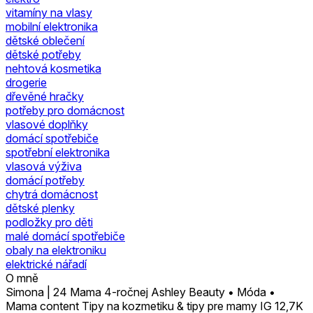
vitamíny na vlasy
mobilní elektronika
dětské oblečení
dětské potřeby
nehtová kosmetika
drogerie
dřevěné hračky
potřeby pro domácnost
vlasové doplňky
domácí spotřebiče
spotřební elektronika
vlasová výživa
domácí potřeby
chytrá domácnost
dětské plenky
podložky pro děti
malé domácí spotřebiče
obaly na elektroniku
elektrické nářadí
O mně
Simona | 24 Mama 4-ročnej Ashley Beauty • Móda •
Mama content Tipy na kozmetiku & tipy pre mamy IG 12,7K