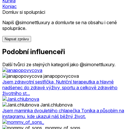
Kurwa
Konjac
Domluv si spolupráci
Napiš @simonettluxury a domluvte se na obsahu i ceně
spolupráce.
Napsat zprávu
Podobní influenceři
Další tvůrci ze stejných kategorií jako @simonettluxury.
janapopovycova
Jsem zdravotní sestřička, Nutriční terapeutka a hlavně
nadšenec do zdravé výživy, sportu a celkově zdravého
životního st...
Janii.chlubnova
Jsem maminka dvouletého chlapečka Toníka a působím na
instagramu, kde ukazuji náš běžný život.
mommy_of_sons_