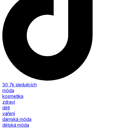
30,7k
sledujících
móda
kosmetika
zdraví
děti
vaření
dámská móda
dětská móda